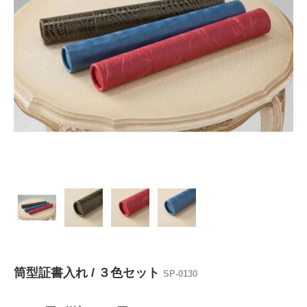
筒型証書入れ / ３色セット
SP-0130