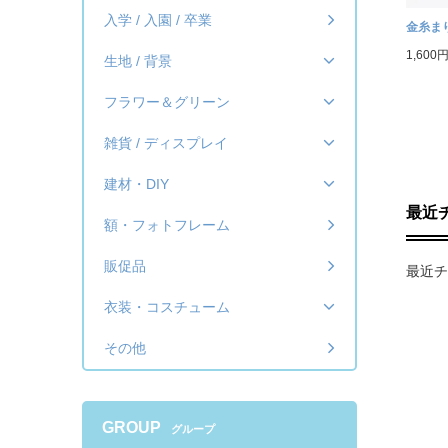
入学 / 入園 / 卒業
金糸まり
1,600
生地 / 背景
フラワー＆グリーン
雑貨 / ディスプレイ
建材・DIY
最近
額・フォトフレーム
販促品
最近チ
衣装・コスチューム
その他
GROUP
グループ