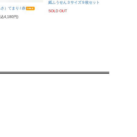
紙ふうせん３サイズ９枚セット
さ）てまり / 赤
SOLD OUT
税込4,180円)