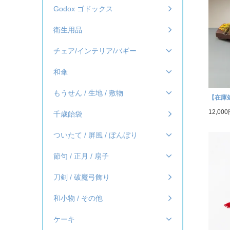
Godox ゴドックス
衛生用品
チェア/インテリア/バギー
和傘
もうせん / 生地 / 敷物
【在庫
12,00
千歳飴袋
ついたて / 屏風 / ぼんぼり
節句 / 正月 / 扇子
刀剣 / 破魔弓飾り
和小物 / その他
ケーキ