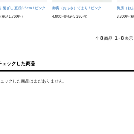
 菊ざし 直径8.5cm / ピンク
御房（おふさ）てまり / ピンク
御房（おふ
円(税込1,760円)
4,800円(税込5,280円)
3,800円(
8
1
8
全
商品
-
表示
チェックした商品
ェックした商品はまだありません。