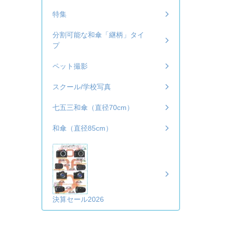
特集
分割可能な和傘「継柄」タイ
プ
ペット撮影
スクール/学校写真
七五三和傘（直径70cm）
和傘（直径85cm）
決算セール2026