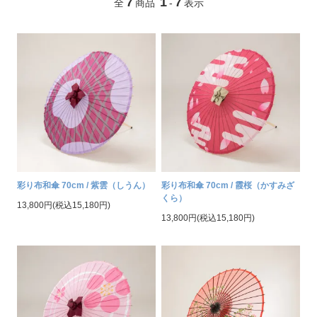
7
1
7
全
商品
-
表示
彩り布和傘 70cm / 紫雲（しうん）
彩り布和傘 70cm / 霞桜（かすみざ
くら）
13,800円(税込15,180円)
13,800円(税込15,180円)