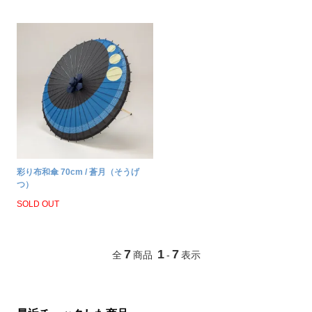
彩り布和傘 70cm / 蒼月（そうげ
つ）
SOLD OUT
7
1
7
全
商品
-
表示