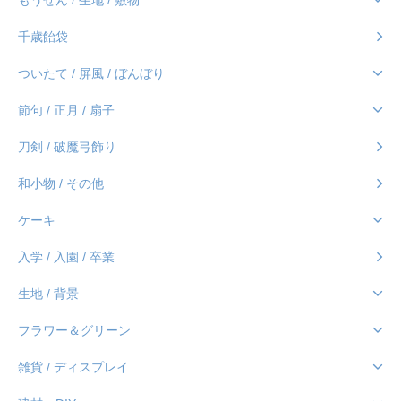
もうせん / 生地 / 敷物
千歳飴袋
ついたて / 屏風 / ぼんぼり
節句 / 正月 / 扇子
刀剣 / 破魔弓飾り
和小物 / その他
ケーキ
入学 / 入園 / 卒業
生地 / 背景
フラワー＆グリーン
雑貨 / ディスプレイ