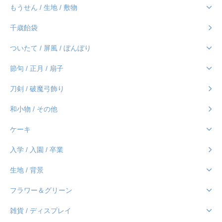
もうせん / 生地 / 敷物
千歳飴袋
ついたて / 屏風 / ぼんぼり
節句 / 正月 / 扇子
刀剣 / 破魔弓飾り
和小物 / その他
ケーキ
入学 / 入園 / 卒業
生地 / 背景
フラワー＆グリーン
雑貨 / ディスプレイ