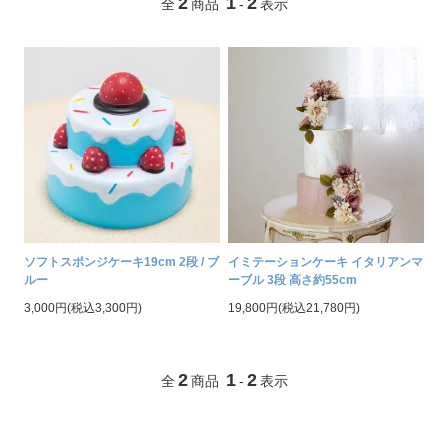
2
1
2
全
商品
-
表示
ソフトスポンジケーキ19cm 2段 / ブ
イミテーションケーキ イタリアンマ
ルー
ーブル 3段 高さ約55cm
3,000円(税込3,300円)
19,800円(税込21,780円)
2
1
2
全
商品
-
表示