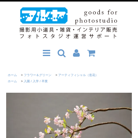
ホーム
>
フラワー＆グリーン
>
アーティフィシャル（造花）
ホーム
>
入園 / 入学 / 卒業