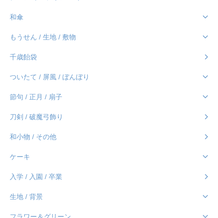
和傘
もうせん / 生地 / 敷物
千歳飴袋
ついたて / 屏風 / ぼんぼり
節句 / 正月 / 扇子
刀剣 / 破魔弓飾り
和小物 / その他
ケーキ
入学 / 入園 / 卒業
生地 / 背景
フラワー＆グリーン