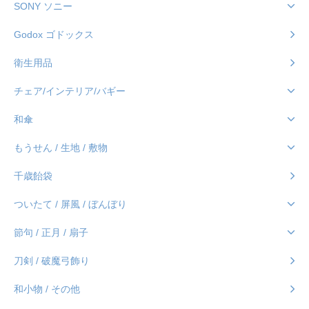
SONY ソニー
Godox ゴドックス
衛生用品
チェア/インテリア/バギー
和傘
もうせん / 生地 / 敷物
千歳飴袋
ついたて / 屏風 / ぼんぼり
節句 / 正月 / 扇子
刀剣 / 破魔弓飾り
和小物 / その他