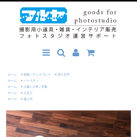
ホーム
>
雑貨 / ディスプレイ
>
切り文字
ホーム
>
バースディ
ホーム
>
入園 / 入学 / 卒業
ホーム
>
七五三
ホーム
>
成人式