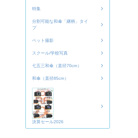
特集
分割可能な和傘「継柄」タイ
プ
ペット撮影
スクール/学校写真
七五三和傘（直径70cm）
和傘（直径85cm）
決算セール2026