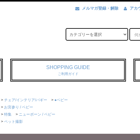
メルマガ登録・解除
アカ
SHOPPING GUIDE
ご利用ガイド
>
チェア/インテリア/バギー
>
●ベビー
>
お宮参り / ベビー
>
特集
>
ニューボーン / ベビー
>
ペット撮影