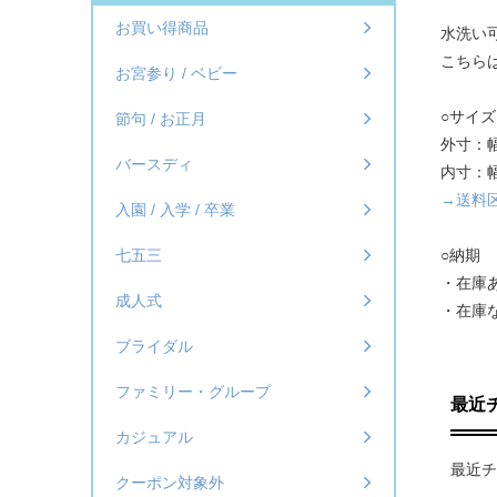
お買い得商品
水洗い
こちら
お宮参り / ベビー
○サイ
節句 / お正月
外寸：幅
バースディ
内寸：幅
→送料区
入園 / 入学 / 卒業
○納期
七五三
・在庫
成人式
・在庫
ブライダル
ファミリー・グループ
最近
カジュアル
最近チ
クーポン対象外