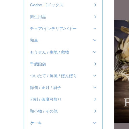
Godox ゴドックス
衛生用品
チェア/インテリア/バギー
和傘
もうせん / 生地 / 敷物
千歳飴袋
ついたて / 屏風 / ぼんぼり
節句 / 正月 / 扇子
刀剣 / 破魔弓飾り
和小物 / その他
ケーキ