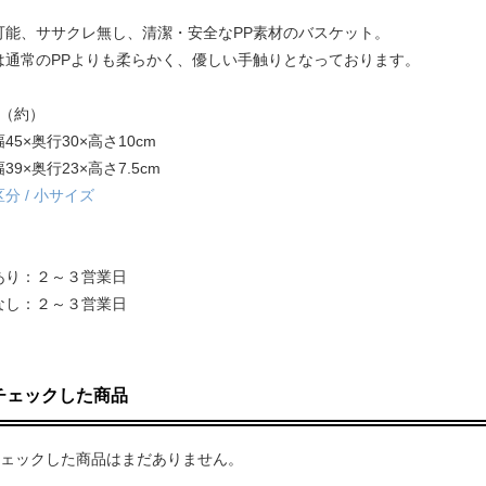
可能、ササクレ無し、清潔・安全なPP素材のバスケット。
は通常のPPよりも柔らかく、優しい手触りとなっております。
ズ（約）
45×奥行30×高さ10cm
39×奥行23×高さ7.5cm
分 / 小サイズ
あり：２～３営業日
なし：２～３営業日
チェックした商品
ェックした商品はまだありません。