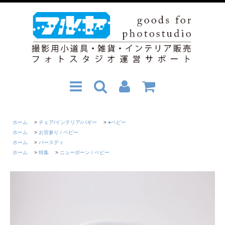
ホーム
>
チェア/インテリア/バギー
>
●ベビー
ホーム
>
お宮参り / ベビー
ホーム
>
バースディ
ホーム
>
特集
>
ニューボーン / ベビー