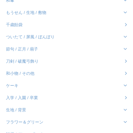
和傘
もうせん / 生地 / 敷物
千歳飴袋
ついたて / 屏風 / ぼんぼり
節句 / 正月 / 扇子
刀剣 / 破魔弓飾り
和小物 / その他
ケーキ
入学 / 入園 / 卒業
生地 / 背景
フラワー＆グリーン