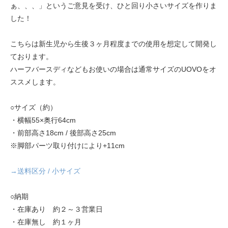
ぁ、、、」というご意見を受け、ひと回り小さいサイズを作りま
した！
こちらは新生児から生後３ヶ月程度までの使用を想定して開発し
ております。
ハーフバースディなどもお使いの場合は通常サイズのUOVOをオ
ススメします。
○サイズ（約）
・横幅55×奥行64cm
・前部高さ18cm / 後部高さ25cm
※脚部パーツ取り付けにより+11cm
→送料区分 / 小サイズ
○納期
・在庫あり 約２～３営業日
・在庫無し 約１ヶ月