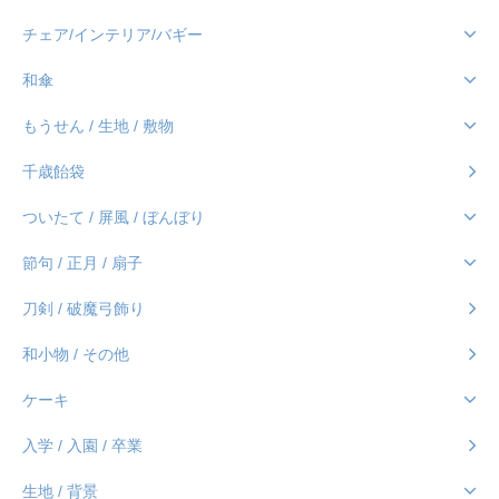
チェア/インテリア/バギー
和傘
もうせん / 生地 / 敷物
千歳飴袋
ついたて / 屏風 / ぼんぼり
節句 / 正月 / 扇子
刀剣 / 破魔弓飾り
和小物 / その他
ケーキ
入学 / 入園 / 卒業
生地 / 背景