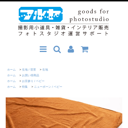
ホーム
>
生地 / 背景
>
生地
ホーム
>
お買い得商品
ホーム
>
お宮参り / ベビー
ホーム
>
特集
>
ニューボーン / ベビー