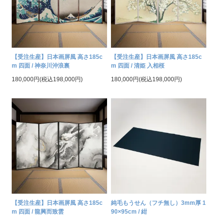
【受注生産】日本画屏風 高さ185c
【受注生産】日本画屏風 高さ185c
m 四面 / 神奈川沖浪裏
m 四面 / 清姫 入相桜
180,000円(税込198,000円)
180,000円(税込198,000円)
【受注生産】日本画屏風 高さ185c
純毛もうせん（フチ無し）3mm厚 1
m 四面 / 龍興而致雲
90×95cm / 紺