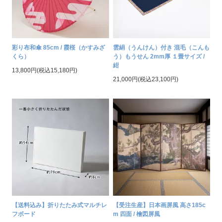
彩り布和傘 85cm / 霞桜（かすみざ
雲絹（うんけん）付き 混毛（こんも
くら）
う）もうせん 2mm厚 １畳サイズ /
紺
13,800円(税込15,180円)
21,000円(税込23,100円)
【送料込み】折りたたみ式マルチレ
【受注生産】日本画屏風 高さ185c
フボード
m 四面 / 檜図屏風