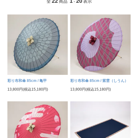
22
1
20
全
商品
-
表示
彩り布和傘 85cm / 亀甲
彩り布和傘 85cm / 紫雲（しうん）
13,800円(税込15,180円)
13,800円(税込15,180円)