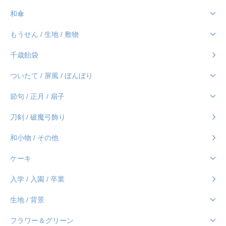
和傘
もうせん / 生地 / 敷物
千歳飴袋
ついたて / 屏風 / ぼんぼり
節句 / 正月 / 扇子
刀剣 / 破魔弓飾り
和小物 / その他
ケーキ
入学 / 入園 / 卒業
生地 / 背景
フラワー＆グリーン