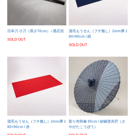
日本刀 小刀（長さ70cm） / 黒石目
混毛もうせん（フチ無し）2mm厚 1
80×90cm / 紺
SOLD OUT
SOLD OUT
混毛もうせん（フチ無し）2mm厚 1
彩り布和傘 85cm / 紗綾形光芒（さ
80×90cm / 赤
やがたこうぼう）