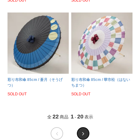
SOLD OUT
SOLD OUT
彩り布和傘 85cm / 蒼月（そうげ
彩り布和傘 85cm / 華市松（はない
つ）
ちまつ）
SOLD OUT
SOLD OUT
22
1
20
全
商品
-
表示